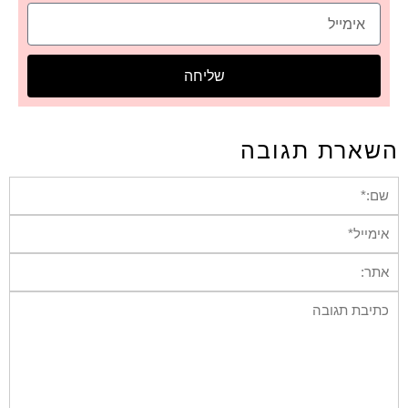
שליחה
השארת תגובה
שם:*
אימייל*
אתר:
תגובה: