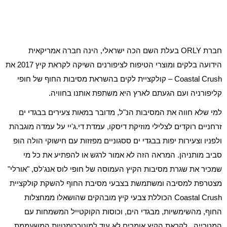
חברת ORLY בעלת השם הכה ישראלי, הינה חברה אמריקאית
הידועה בלקים ומוצרי הטיפוח לציפורנים השיקה לקראת קיץ 2017 את
Coastal Crush – קולקציית לקים בהשראת מסיבות החוף של חופי
קליפורניה ועם הגעתם לארץ היא משתפת אותנו בחוויה.
למי שלא חווה את המסיבות הנ"ל, מדובר במאות צעירים בבגדי ים
זרחניים רוקדים לצלילי מוזיקת דיסקו, עמדת די.ג'יי על עמדה מוגבהת
ולפניו וצעירות יפות בבגדי ים ססגוניים מפזזות עם חישוקי הולה הופ
סביב מותניהן. המראה הזה לא אמור לרגש או להפתיע את כל מי
שמכיר את שגרת מסיבות הקיץ העמוסה של חופי לוס אנג'לס, "אורלי"
מצטרפת למסיבה ומשתמשת בצבעי מסיבת החוף להשקת קולקציית
Coastal Crush הכוללת צבעי קיץ מובהקים שהושאלו ממחצלות
החוף, מהשימשיות, מבגדי הים, וכוסות הקוקטייל המשמחות עם
המטרייה. לקראת הקיץ אומרים לא עוד למונוכרומטיות המשעממת,