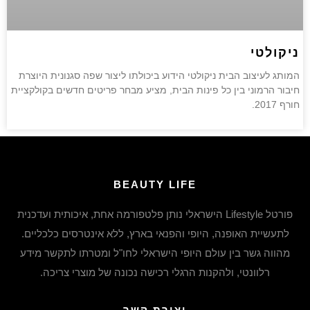
ניקולטי
המותג לעיצוב הבית ניקולטי הידוע ביכולתו ליצור שפה סגנונית היוצרת
חיבור הרמוני בין כל פינות הבית, מציע מבחר פריטים חדשים בקולקציית
חורף 2017.
BEAUTY LIFE
פורטל Lifestyle הישראלי נותן פלטפורמה אחת, איכותית ועדכנית
לתעשיית האופנה, היופי והפנאי בארץ, ללא אינטרסים כלכליים.
מהווה גשר בין עולם היופי הישראלי לחו"ל ומטרתו לתקשר מידע
רלוונטי, ולהקנות הרגלי רכישה נכונה של מוצרי צריכה.
יצירת קשר