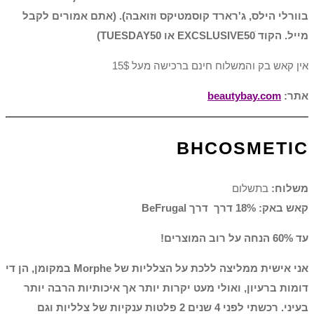
בוורלי הילס, ג'רארד קוסמטיקס וזואבה). (אתם אמורים לקבל
מייל. הקוד EXCSLUSIVE50ׂ או TUESDAY50)
אין קאש בק והמשלוח חינם ברכישה מעל 15$
אתר:
beautybay.com
BHCOSMETIC
משלוח:
בתשלום
קאש באק: 18% דרך דרך BeFrugal
עד 60% הנחה על רוב המוצרים!
אני אישית ממליצה ללכת על הצלליות של Morphe במקומן, הן די
דומות ברעיון, ואולי מעט יקרות יותר אך איכותיות הרבה יותר
בעיני. רכשתי לפני 4 שנים 2 פלטות ענקיות של צלליות וגם