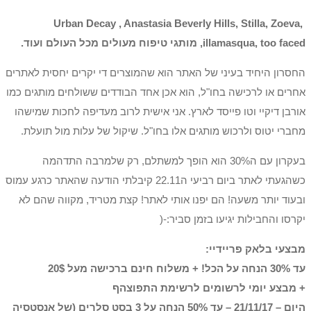
Urban Decay , Anastasia Beverly Hills, Stilla, Zoeva,
illamasqua, too faced, מותגי טיפוח מעולים מכל העולם ועוד.
החסרון היחיד בעיני של האתר הוא שהמוצרים די יקרים יחסית לאתרים
אחרים או לרכישה בחו"ל, הוא אכן אחד הבודדים ששולחים מותגים כמו
אורבן דיקיי וטו פייסד לארץ. אני אישית לרוב מעדיפה לחכות שמישהו
מחברי יטוס ולרכוש מותגים אלו בחו"ל. שיקול של עלות מול תועלת.
בעקרון עם ה30% הוא הופך למשתלם, רק שלמרבה התדהמה
כשהגעתי לאתר ביום רביעי ה22.11 קיבלתי הודעה שהאתר כרגע עמוס
ובעוד יותר משעה! הם יפנו אותי לאתר! קצת מטריד, מקווה שהם לא
יקרסו והחבילות יגיעו בזמן סביר:-(
מבצעי בלאק פריידיי:
עד 30% הנחה על הכל! + משלוח חינם ברכישה מעל 20$
+ מבצע יומי לרשומים לרשימת התפוצהף
היום – 21/11/17 – עד 50% הנחה על 3 בסט סלרים (של אנסטסיה