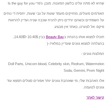
שהיא לא מתה עלינו בלשון המעטה, מובן. ג'פרי Is the guy for you
האודמים מעולים, מחזיקים מעמד שעות על גבי שעות, יחסית די נוחים
על השפתיים וכשהם יורדים ניתן להניח שכבה שניה ועדיין להראות
פיקס. אל לצערנו, באתר אין מבצע.
תוכלו למצוא אותו בהנחה ב
Beauty Bay
בבין 10.40$ ל14.60$,
בהצלחה למצוא גוונים שעדיין במלאי!:-(
המלצות גוונים :
Doll Parts, Unicorn blood, Celebrity skin, Redrum, Watermelon
Soda, Gemini, Prom Night
אלו האהבות שלי, מי שאוהבת גוונים יותר אפורים סגולים תמצא עוד
גוונים לטעמה.
קישור לאתר