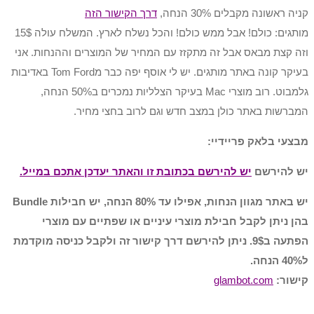
קניה ראשונה מקבלים 30% הנחה,
דרך הקישור הזה
מותגים: כולם! אבל ממש כולם! והכל נשלח לארץ. המשלח עולה 15$
וזה קצת מבאס אבל זה מתקזז עם המחיר של המוצרים וההנחות. אני
בעיקר קונה באתר מותגים. יש לי אוסף יפה כבר מTom Ford באדיבות
גלמבוט. רוב מוצרי Mac בעיקר הצלליות נמכרים ב50% הנחה,
המברשות באתר כולן במצב חדש וגם לרוב בחצי מחיר.
מבצעי בלאק פריידיי:
יש להירשם
יש להירשם בכתובת זו והאתר יעדכן אתכם במייל.
יש באתר מגוון הנחות, אפילו עד 80% הנחה, יש חבילות Bundle
בהן ניתן לקבל חבילת מוצרי עיניים או שפתיים עם מוצרי
הפתעה ב9$. ניתן להירשם דרך קישור זה ולקבל כניסה מוקדמת
ל40% הנחה.
קישור:
glambot.com