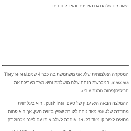
האודמים שלהם גם מצויינים ומאד לחותיים
המסקרה האלמותית שלי, אני משתמשת בה כבר 4 שנים,They're real
mascara, המברשת הנחה שלה מושלמת והיא מאד מעריכה את
הריסים(פחות נותנת עובי).
ההמלצה הבאה היא עניין של טעם, push liner , הוא בעל זווית
מחודדת שלטעמי מאד נוחה ליצירת שפיץ בזווית העין, אך הוא פחות
מתאים לציור קו מאד דק. אני אוהבת לשלב אותו עם ליינר מכחול דק.