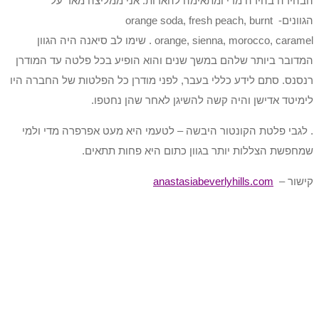
הבהירה בהירה מדי ומתאימה להארות. אני ממליצה מאד על
הגוונים- orange soda, fresh peach, burnt
orange, sienna, morocco, caramel . שימו לב סיאנה היה הגוון
המדובר ביותר שלהם במשך שנים והוא הופיע בכל פלטה עד המודרן
רנסנס. סתם לידע כללי בעבר, לפני מודרן כל הפלטות של החברה היו
לימיטד אדישן והיה קשה להשיגן לאחר שהן נחטפו.
. לגבי פלטת הקונטור היבשה – לטעמי היא מעט אפרפרה מדי ולמי
שמחפשת הצללות יותר בגוון כתום היא פחות תתאים.
קישור –
anastasiabeverlyhills.com