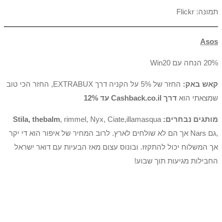
תמונה: Flickr
Asos
20% הנחה עם Win20
קאש באק:
החזר של 5% על הקניה דרך EXTRABUX, החזר הכי טוב
שמצאתי הוא
דרך Cashback.co.il עד 12%
מותגים נבחרים: Stila, thebalm
, rimmel, Nyx, Ciate,illamasqua
,גם Nars אך הם לא שולחים לארץ. לרוב המחיר של איפור הוא די יקר
אך המשלוח יכול להתקזז. ובונוס עצום מאז הבעיות עם דואר ישראל
החבילות מגיעות תוך שבוע!