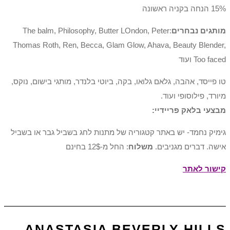
15% הנחה בקניה ראשונה
מותגים נבחרים
:The balm, Philosophy, Butter LOndon, Peter
Thomas Roth, Ren, Becca, Glam Glow, Ahava, Beauty Blender,
Too faced ועוד
טו פייסד, אהבה, גלאם גלואו, בקה, ביוטי בלנדר, מותגי בישום, נוקס,
מיורד, פילוסופי ועוד.
מבצעי בלאק פריידיי:
גימיק נחמד- יש באתר קטגוריה של מתנות לחג בשביל גבר או בשביל
אישה. דברים מגניבים.
משלוח
: החל מ-12$ בחינם
קישור לאתר
ANASTASIA BEVERLY HILLS