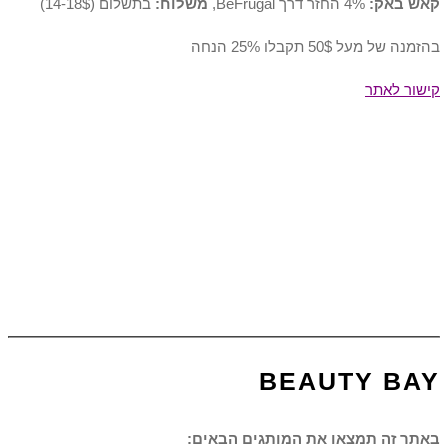
קאש באק:
4% החזר דרך BeFrugal,
משלוח:
בתשלום (14-18$)
בהזמנה של מעל 50$ תקבלו 25% הנחה
קישור לאתר
BEAUTY BAY
באתר זה תמצאו את המותגים הבאים: