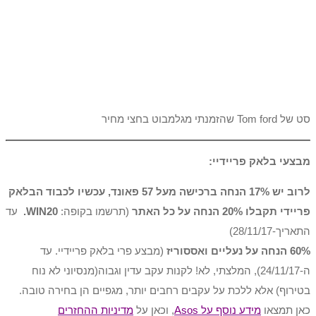
סט של Tom ford שהזמנתי מגלמבוט בחצי מחיר
מבצעי בלאק פריידיי:
לרוב יש 17% הנחה ברכישה מעל 57 פאונד, עכשיו לכבוד הבלאק
פריידי תקבלו 20% הנחה על כל האתר
(תרשמו בקופה:
WIN20.
עד
התאריך-28/11/17)
60% הנחה על נעליים ואססוריז
(מבצע פרי בלאק פריידיי. עד
ה-24/11/17), המלצתי, לא! לקנות עקב עדין וגבוה(מנסיוני לא נוח
בטירוף) אלא ללכת על עקבים רחבים יותר, מגפיים הן בחירה טובה.
כאן תמצאו
מידע נוסף על Asos
, וכאן על
מדיניות ההחזרים