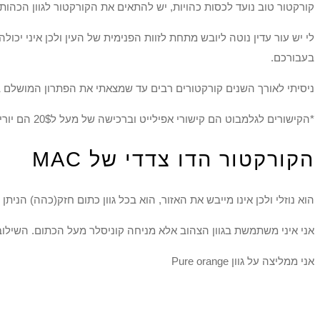
קורקטור טוב נועד לכסות כהויות, יש להתאים את הקורקטור לגוון הכהות,, 
לי יש עור עדין נוטה ליובש מתחת לזוות הפנימית של העין ולכן איני יכול
בעבורכם.
ניסיתי לאורך השנים קורקטורים רבים עד שמצאתי את הפתרון המושלם 
*הקישורים לגלמבוט הם קישורי אפילייט וברכישה של מעל ל20$ הם יורידו לכם 10$ מעלות הרכ
הקורקטור הדו צדדי של MAC
הוא נוזלי ולכן אינו מייבש את האזור, הוא בכל גוון כתום חזק(כהה) הנית
אני איני משתמשת בגוון הצהוב אלא מניחה קוניסלר מעל הכתום. השילוב 
אני ממליצה על גוון Pure orange