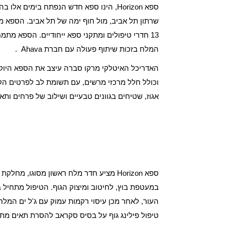
ספא Horizon, הינו ספא חדש הנפתח בימים 
שרתון תל אביב, מול חוף ימה של תל אביב. הספא מע
13 חדרי טיפולים ומתקני ספא ייחודיים. הספא מתמ
המלח בזכות שיתוף פעולה עם חברת Ahava .
וכולל חלל מרכזי מרשים, עם תשומת לב לפרטים הקטנ
אגוז, שטיחים בגוונים טבעיים ושילוב של פרחים ותא
ספא Horizon מציע חדר מלח ראשון מסוגו, מח
במעטפת בוץ, לחיטוב ומיצוק הגוף. הטיפול מתחיל
העור, לאחר מכן עיסוי רקמות עמוק עם ג'ל ים המלח
טיפול פילינג גוף על בסיס סקראב להסרת תאים מתי