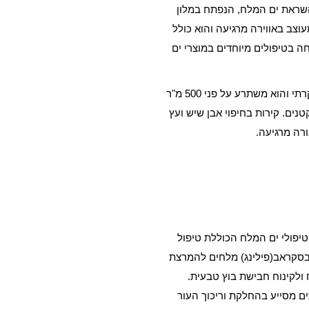
אלו בהשראת ים המלח, הנפתח במלון
וצב באווירה מרגיעה והוא כולל
חה בטיפולים מיוחדים במוצרי ים
האדריכל האיטלקי מרקו סברה עיצב את הספא היוקרתי והוא משתרע על פני 500 מ"ר
ים. קירות בחיפוי אבן שיש ועץ
ורה מרגיעה.
לקת טיפולי ים המלח הכוללת טיפול
 בסקראב(פילינג) מלחים להמרצת
 ולקינוח חבישת בוץ טבעית.
ם מסייע בהחלקת וריכוך העור