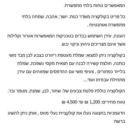
המאפשרים נוחות בלתי מתפשרת.
כל פריט בקולקציה משדר כנות, יושר, אהבה, שמחה בלתי
מתפשרת ואותנטיות .
העונה, עידן השתמש בבדים בטכניקות המאפשרות אוורור וקלילות
אשר אינם מצריכים גיהוץ וניקוי יבש.
בקולקציה ניתן למצוא: שמלת מעטפת ריזורט בצבע לבן מבד משי
כותנה, חולצת קשירה לבנה עם חצאית מקסי נשפכת, שמלת
בלייזר כפתורים , צעיפי משי עם ההדפסים שמזוהים עם עידן
מתחילת עבודתו ועוד…
הקולקציה כוללת פלטת צבעים של: שחור, לבן, שמנת, מנומר ובז'.
טווח מחירים: 1,200 ₪ עד 4,500 ₪
הדוגמניות בתצוגה נעלו את קולקציית נעלי מוזס , אותן ניתן להשיג
ברשת