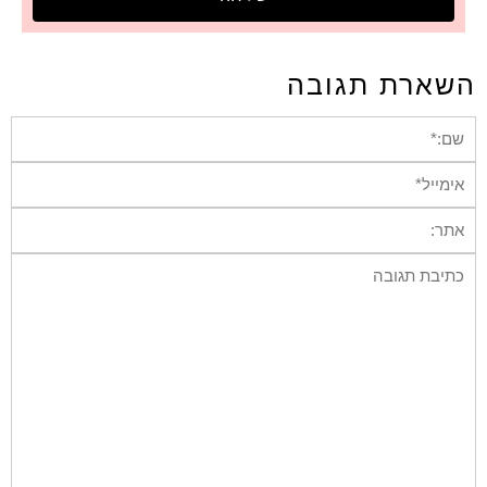
השארת תגובה
שם:*
אימייל*
אתר:
תגובה: