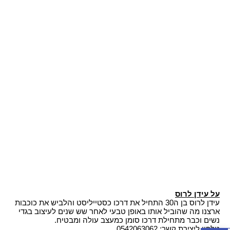
על עידן לרוס
עידן לרוס בן ה30 התחיל את דרכו כסטייליסט והלביש את כוכבות
ארצנו מה שהוביל אותו באופן טבעי לאחר שש שנים לעיצוב בגדי
נשים וכבר מתחילת דרכו סומן כמעצב עולה ומבטיח.
טלפון ליצירת קשר: 0542063062