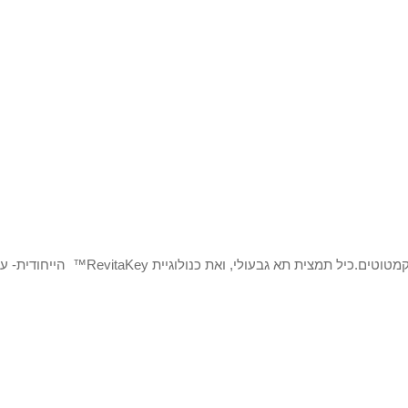
 כנולוגיית RevitaKey™ הייחודית- עם חלקיקי אור להעצמת הזוהר.