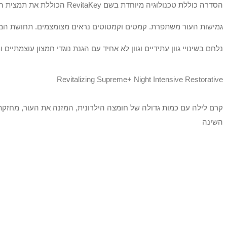
הסדרה כוללת טכנולוגיה מיוחדת בשם RevitaKey הכוללת את תמצית המורינגה , היא מגבירה את יכולת העור להגביר את ייצור הקולגן והאלסטין.
גמישות העור משתפרת. קמטים וקמטוטים נראים מצומצמים. תחושת המו
נלחם בשינויי גוון עתידיים וגוון לא אחיד עם הגנת נוגדי חמצון עוצמתיים ומ
Revitalizing Supreme+ Night Intensive Restorative
קרם לילה עם כמות גדולה של חומצה הילרונית, המזנה את העור, מחז
השינה