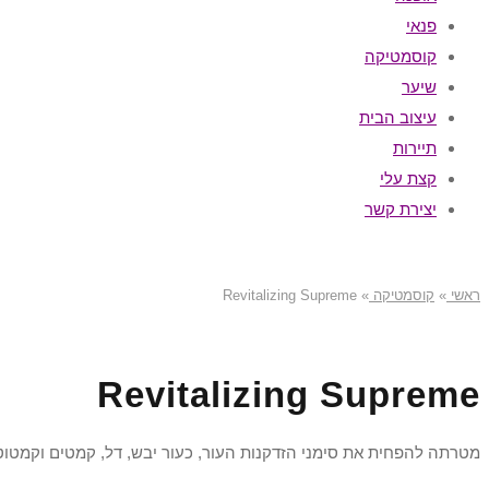
פנאי
קוסמטיקה
שיער
עיצוב הבית
תיירות
קצת עלי
יצירת קשר
ראשי
»
קוסמטיקה
»
Revitalizing Supreme
Revitalizing Supreme
מטרתה להפחית את סימני הזדקנות העור, כעור יבש, דל, קמטים וקמטוט