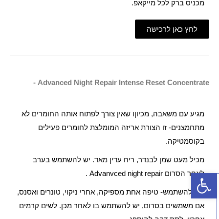
מכניס ברק לכל מייקאפ.
לחץ כאן לרכישה
Advanced Night Repair Intense Reset Concentrate -
מגיע עם משאבה, מכיוןו שאין צורך לפתוח אותה החומרים לא
מתחמצנים- זו הצורת אריזה המומלצת לחומרים פעילים
בקוסמטיקה.
מכיל מעט שמן לבנדר, ריח עדין מאד. יש להשתמש בערב
פתח סרגל נגישות
לאחר הסרום Advanvced night repair .
איך להשתמש- טיפה אחת מספיקה, אחרי ניקוי, טונרים ואסנס,
אם משמשים בסרום, יש להשתמש בו לאחר מכן. לשים קרמים