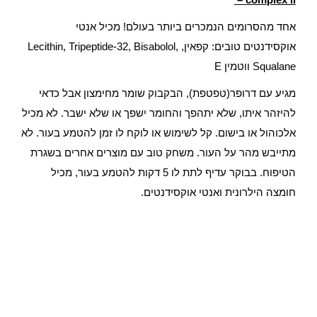
אחד מהסרומים הנמכרים ביותר בעולם! מכיל אנטי
אוקסידנטים טובים: קפאין, Lecithin, Tripeptide-32, Bisabolol,
Squalane ווטמין E
מגיע עם דרופר(טפטפת), הבקבוק שומר מחימצון אבל כדאי
להיזהר איתו, שלא יתהפך והחומר ישפך או שלא ישבר. לא מכיל
אלכוהול או בישום. קל לשימוש או לוקח לו זמן להטמע בעור. לא
מתייבש מהר על העור. משחק טוב עם מוצרים אחרים בשגרת
הטיפוח. בבוקר עדיף לתת לו 5 דקות להטמע בעור, מכיל
חומצה הילרונית ואנטי אוקסידנטים.