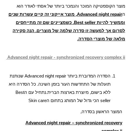
מוצר הקוסמטיקה המוכר והנמכר ביותר של אסתי לאודר הוא
ה
Advanced night repair, מוצר אייקוני זה קיים עשרות שנים
וממשיך להיות Best seller. כשמציינים שם זה מתייחסים
לסרום אך למעשה זו סדרה שלמה של מוצרים. הנה סקירה
מלאה של מוצרי הסדרה.
Advanced night repair - synchronized recovery complex ii
הסדרה המדוברת ביותר Advanced night repair שנותנת
תועלות של התחדשות העור בזמן השינה. כל הסדרה היא
ללא בישום, מיוצרת בארצות הברית.נתחיל עם הBest
seller הכי גדול של המותג בתחום הSkin care
המוצר הראשון בסדרה,
Advanced night repair – synchronized recovery
complex ii –