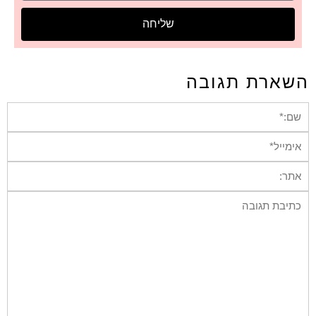
שליחה
השארת תגובה
שם:*
אימייל*
אתר:
תגובה: