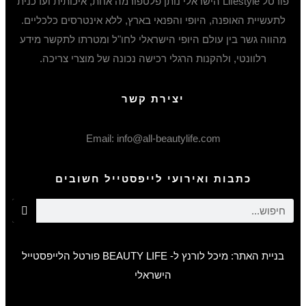
פורטל Lifestyle הישראלי נותן פלטפורמה אחת, איכותית ועדכנית
לתעשיית האופנה, היופי והפנאי בארץ, ללא אינטרסים כלכליים.
מהווה גשר בין עולם היופי הישראלי לחו"ל ומטרתו לתקשר מידע
רלוונטי, ולהקנות הרגלי רכישה נכונה של מוצרי צריכה.
יצירת קשר
Email: info@all-beautylife.com
כתבות ואירועי לייפסטייל חשובים
בניית האתר: מיכל לורנץ ל- BEAUTY LIFE פורטל הלייפסטייל
הישראלי