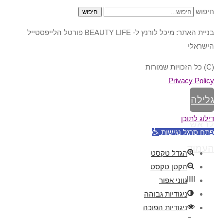
חיפוש
חיפוש
בניית האתר: מיכל לורנץ ל- BEAUTY LIFE פורטל הלייפסטייל
הישראלי
(C) כל הזכויות שמורות
Privacy Policy
גלילה
דילוג לתוכן
לראש
פתח סרגל נגישות
העמוד
הגדל טקסט
הקטן טקסט
גווני אפור
ניגודיות גבוהה
ניגודיות הפוכה