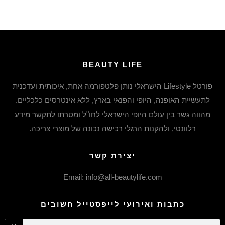
BEAUTY LIFE
פורטל Lifestyle הישראלי נותן פלטפורמה אחת, איכותית ועדכנית
לתעשיית האופנה, היופי והפנאי בארץ, ללא אינטרסים כלכליים.
מהווה גשר בין עולם היופי הישראלי לחו"ל ומטרתו לתקשר מידע
רלוונטי, ולהקנות הרגלי רכישה נכונה של מוצרי צריכה.
יצירת קשר
Email: info@all-beautylife.com
כתבות ואירועי לייפסטייל חשובים